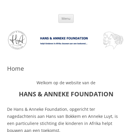
Hans & Anneke Foundation
helpt kinderen in Afrika bouwen aan een toekomst…
Spring
Menu
naar
inhoud
Home
Welkom op de website van de
HANS & ANNEKE FOUNDATION
De Hans & Anneke Foundation, opgericht ter
nagedachtenis aan Hans van Bokkem en Anneke Luyt, is
een particuliere stichting die kinderen in Afrika helpt
bouwen aan een toekomst.