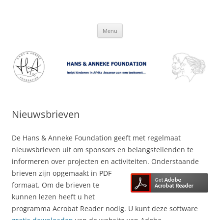
Hans & Anneke Foundation
helpt kinderen in Afrika bouwen aan een toekomst…
Spring
Menu
naar
inhoud
Nieuwsbrieven
De Hans & Anneke Foundation geeft met regelmaat
nieuwsbrieven uit om sponsors en belangstellenden te
informeren over projecten en activiteiten.
Onderstaande
brieven zijn opgemaakt in PDF
formaat. Om de brieven te
kunnen lezen heeft u het
programma Acrobat Reader nodig. U kunt deze software