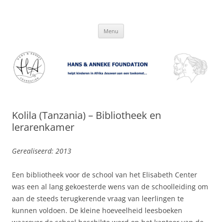
Hans & Anneke Foundation
helpt kinderen in Afrika bouwen aan een toekomst…
Spring
Menu
naar
inhoud
Kolila (Tanzania) – Bibliotheek en
lerarenkamer
Gerealiseerd: 2013
Een bibliotheek voor de school van het Elisabeth Center
was een al lang gekoesterde wens van de schoolleiding om
aan de steeds terugkerende vraag van leerlingen te
kunnen voldoen. De kleine hoeveelheid leesboeken