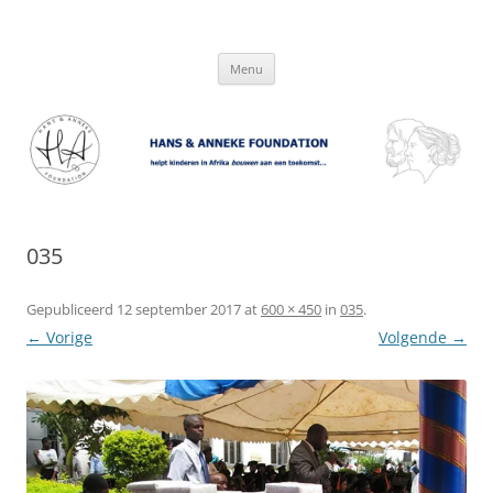
Hans & Anneke Foundation
helpt kinderen in Afrika bouwen aan een toekomst…
Spring
Menu
naar
inhoud
035
Gepubliceerd
12 september 2017
at
600 × 450
in
035
.
← Vorige
Volgende →