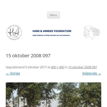
Hans & Anneke Foundation
helpt kinderen in Afrika bouwen aan een toekomst…
Spring
Menu
naar
inhoud
15 oktober 2008 097
Gepubliceerd
9 oktober 2017
at
600 × 450
in
15 oktober 2008 097
.
← Vorige
Volgende →