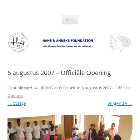
Hans & Anneke Foundation
helpt kinderen in Afrika bouwen aan een toekomst…
Spring
Menu
naar
inhoud
6 augustus 2007 – Officiële Opening
Gepubliceerd
24 juli 2017
at
600 × 450
in
6 augustus 2007 – Officiële
Opening
.
← Vorige
Volgende →