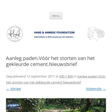
Hans & Anneke Foundation
helpt kinderen in Afrika bouwen aan een toekomst…
Spring
Menu
naar
inhoud
Aanleg paden.Vóór het storten van het
gekleurde cement.Nieuwsbrief
Gepubliceerd
12 september 2017
at
600 × 800
in
Aanleg paden.Vóór
het storten van het gekleurde cement.Nieuwsbrief
.
← Vorige
Volgende →