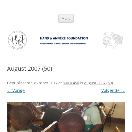
Hans & Anneke Foundation
helpt kinderen in Afrika bouwen aan een toekomst…
Spring
Menu
naar
inhoud
August 2007 (50)
Gepubliceerd
9 oktober 2017
at
600 × 450
in
August 2007 (50)
.
← Vorige
Volgende →