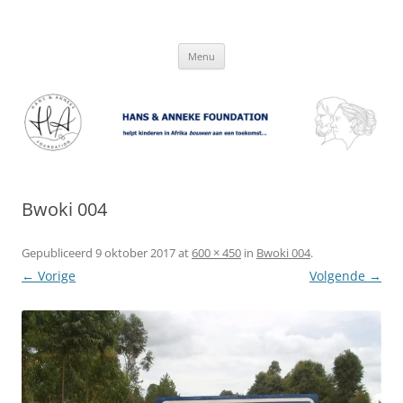
Hans & Anneke Foundation
helpt kinderen in Afrika bouwen aan een toekomst…
Spring
Menu
naar
inhoud
Bwoki 004
Gepubliceerd
9 oktober 2017
at
600 × 450
in
Bwoki 004
.
← Vorige
Volgende →