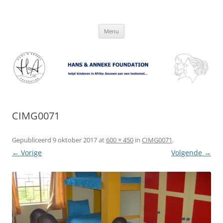
Hans & Anneke Foundation
helpt kinderen in Afrika bouwen aan een toekomst…
Spring
Menu
naar
inhoud
CIMG0071
Gepubliceerd
9 oktober 2017
at
600 × 450
in
CIMG0071
.
← Vorige
Volgende →