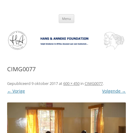
Hans & Anneke Foundation
helpt kinderen in Afrika bouwen aan een toekomst…
Spring
Menu
naar
inhoud
CIMG0077
Gepubliceerd
9 oktober 2017
at
600 × 450
in
CIMG0077
.
← Vorige
Volgende →