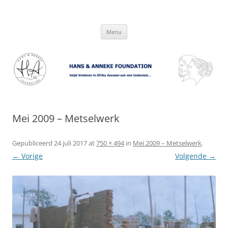
Hans & Anneke Foundation
helpt kinderen in Afrika bouwen aan een toekomst…
Spring
Menu
naar
inhoud
Mei 2009 – Metselwerk
Gepubliceerd
24 juli 2017
at
750 × 494
in
Mei 2009 – Metselwerk
.
← Vorige
Volgende →