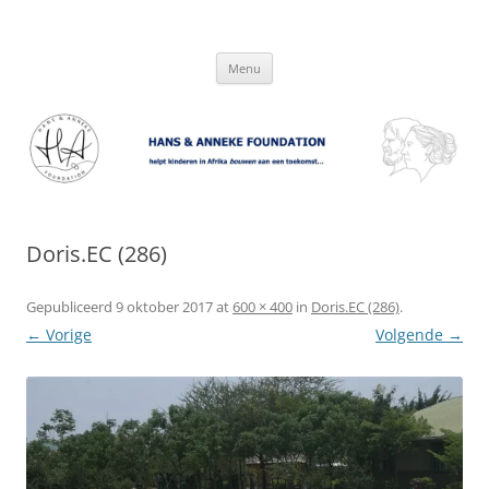
Hans & Anneke Foundation
helpt kinderen in Afrika bouwen aan een toekomst…
Spring
Menu
naar
inhoud
Doris.EC (286)
Gepubliceerd
9 oktober 2017
at
600 × 400
in
Doris.EC (286)
.
← Vorige
Volgende →