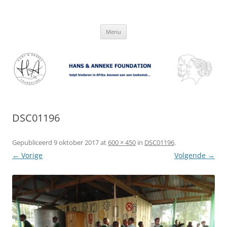
Hans & Anneke Foundation
helpt kinderen in Afrika bouwen aan een toekomst…
Spring
Menu
naar
inhoud
DSC01196
Gepubliceerd
9 oktober 2017
at
600 × 450
in
DSC01196
.
← Vorige
Volgende →