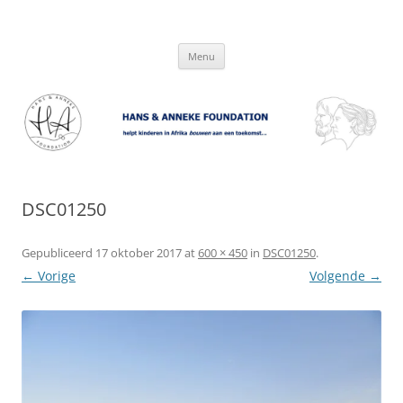
Hans & Anneke Foundation
helpt kinderen in Afrika bouwen aan een toekomst…
Spring
Menu
naar
inhoud
DSC01250
Gepubliceerd
17 oktober 2017
at
600 × 450
in
DSC01250
.
← Vorige
Volgende →