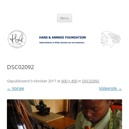
Hans & Anneke Foundation
helpt kinderen in Afrika bouwen aan een toekomst…
Spring
Menu
naar
inhoud
DSC02092
Gepubliceerd
9 oktober 2017
at
600 × 450
in
DSC02092
.
← Vorige
Volgende →