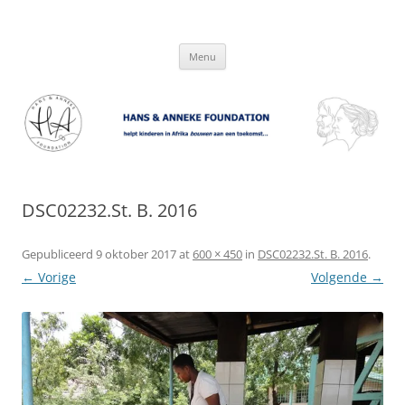
Hans & Anneke Foundation
helpt kinderen in Afrika bouwen aan een toekomst…
Spring
Menu
naar
inhoud
DSC02232.St. B. 2016
Gepubliceerd
9 oktober 2017
at
600 × 450
in
DSC02232.St. B. 2016
.
← Vorige
Volgende →