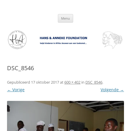
Hans & Anneke Foundation
helpt kinderen in Afrika bouwen aan een toekomst…
Spring
Menu
naar
inhoud
DSC_8546
Gepubliceerd
17 oktober 2017
at
600 × 402
in
DSC_8546
.
← Vorige
Volgende →