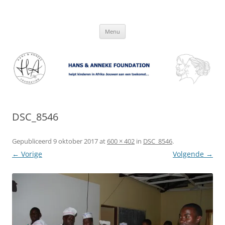
Hans & Anneke Foundation
helpt kinderen in Afrika bouwen aan een toekomst…
Spring
Menu
naar
inhoud
DSC_8546
Gepubliceerd
9 oktober 2017
at
600 × 402
in
DSC_8546
.
← Vorige
Volgende →