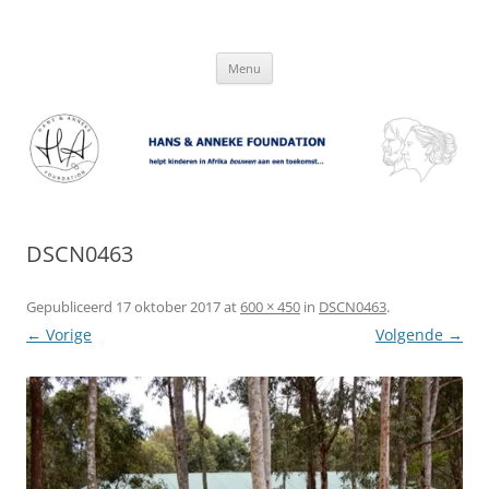
Hans & Anneke Foundation
helpt kinderen in Afrika bouwen aan een toekomst…
Spring
Menu
naar
inhoud
DSCN0463
Gepubliceerd
17 oktober 2017
at
600 × 450
in
DSCN0463
.
← Vorige
Volgende →