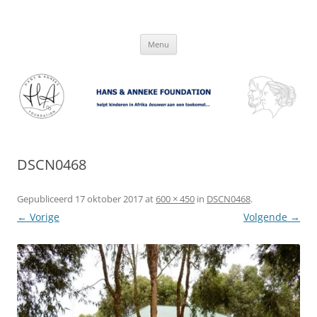
Hans & Anneke Foundation
helpt kinderen in Afrika bouwen aan een toekomst…
Spring
Menu
naar
inhoud
DSCN0468
Gepubliceerd
17 oktober 2017
at
600 × 450
in
DSCN0468
.
← Vorige
Volgende →