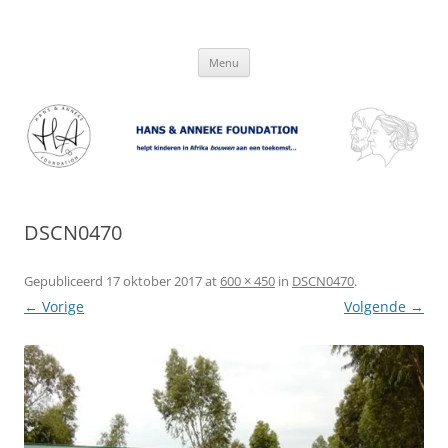
Hans & Anneke Foundation
helpt kinderen in Afrika bouwen aan een toekomst…
Spring
Menu
naar
inhoud
DSCN0470
Gepubliceerd
17 oktober 2017
at
600 × 450
in
DSCN0470
.
← Vorige
Volgende →