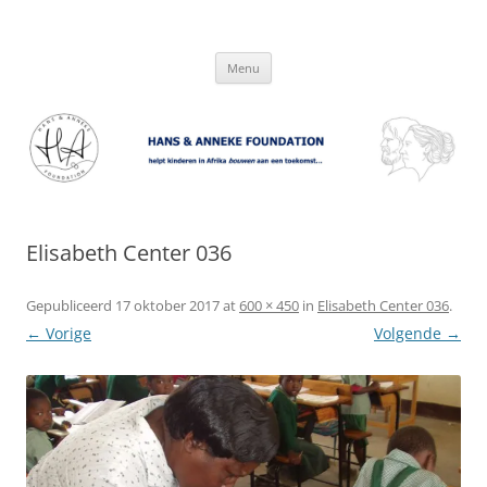
Hans & Anneke Foundation
helpt kinderen in Afrika bouwen aan een toekomst…
Spring
Menu
naar
inhoud
Elisabeth Center 036
Gepubliceerd
17 oktober 2017
at
600 × 450
in
Elisabeth Center 036
.
← Vorige
Volgende →