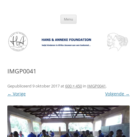
Hans & Anneke Foundation
helpt kinderen in Afrika bouwen aan een toekomst…
Spring
Menu
naar
inhoud
IMGP0041
Gepubliceerd
9 oktober 2017
at
600 × 450
in
IMGP0041
.
← Vorige
Volgende →