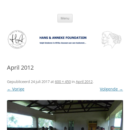
Hans & Anneke Foundation
helpt kinderen in Afrika bouwen aan een toekomst…
Spring
Menu
naar
inhoud
April 2012
Gepubliceerd
24 juli 2017
at
600 × 450
in
April 2012
.
← Vorige
Volgende →