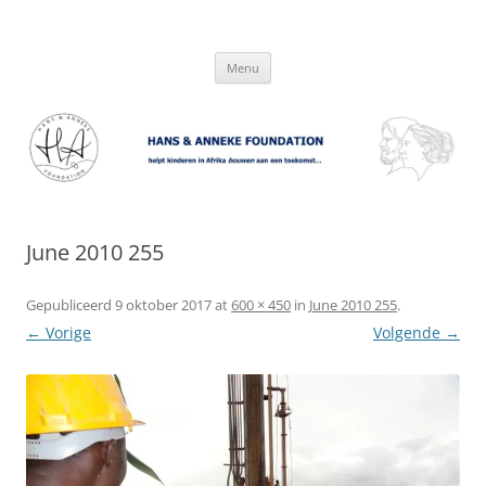
Hans & Anneke Foundation
helpt kinderen in Afrika bouwen aan een toekomst…
Spring
Menu
naar
inhoud
June 2010 255
Gepubliceerd
9 oktober 2017
at
600 × 450
in
June 2010 255
.
← Vorige
Volgende →