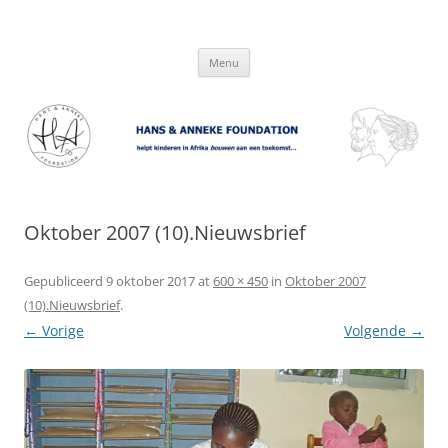
Hans & Anneke Foundation
helpt kinderen in Afrika bouwen aan een toekomst…
Spring
Menu
naar
inhoud
Oktober 2007 (10).Nieuwsbrief
Gepubliceerd
9 oktober 2017
at
600 × 450
in
Oktober 2007
(10).Nieuwsbrief
.
← Vorige
Volgende →