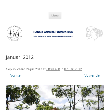
Hans & Anneke Foundation
helpt kinderen in Afrika bouwen aan een toekomst…
Spring
Menu
naar
inhoud
Januari 2012
Gepubliceerd
24 juli 2017
at
600 × 450
in
Januari 2012
.
← Vorige
Volgende →