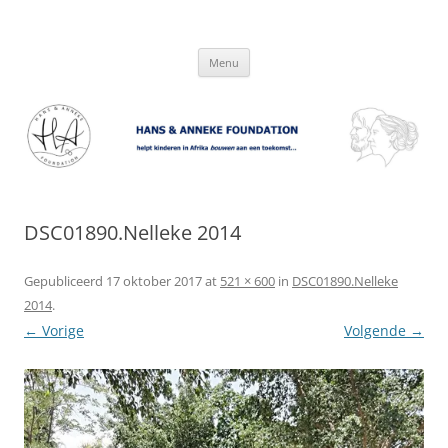
Hans & Anneke Foundation
helpt kinderen in Afrika bouwen aan een toekomst…
Spring
Menu
naar
inhoud
DSC01890.Nelleke 2014
Gepubliceerd
17 oktober 2017
at
521 × 600
in
DSC01890.Nelleke
2014
.
← Vorige
Volgende →