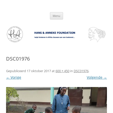
Hans & Anneke Foundation
helpt kinderen in Afrika bouwen aan een toekomst…
Spring
Menu
naar
inhoud
DSC01976
Gepubliceerd
17 oktober 2017
at
600 × 450
in
DSC01976
.
← Vorige
Volgende →